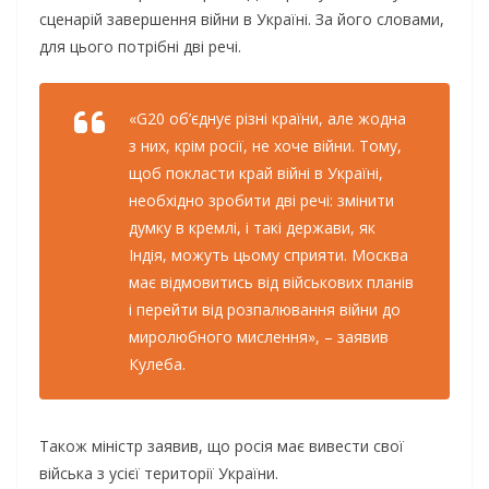
сценарій завершення війни в Україні. За його словами,
для цього потрібні дві речі.
«G20 об’єднує різні країни, але жодна
з них, крім росії, не хоче війни. Тому,
щоб покласти край війні в Україні,
необхідно зробити дві речі: змінити
думку в кремлі, і такі держави, як
Індія, можуть цьому сприяти. Москва
має відмовитись від військових планів
і перейти від розпалювання війни до
миролюбного мислення», – заявив
Кулеба.
Також міністр заявив, що росія має вивести свої
війська з усієї території України.