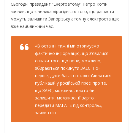
Сьогодні президент “Енергоатому” Петро Котін
заявив, що є велика вірогідність того, що рашисти
можуть залишити Запорізьку атомну електростанцію
вже найближчий час.
«В останні тижні ми отримуємо
фактично інформацію, що з’явилися
ознаки того, що вони, можливо,
збираються покинути ЗАЕС. По-
перше, дуже багато стало з’являтися
публікацій у російській пресі про те,
що ЗАЕС, можливо, варто би
залишити, можливо, її варто
передати МАГАТЕ під контроль», —
заявив він.