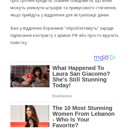
прострочені кредити, повинні повідомити, що вони
можуть уникнути штрафів та примусового стягнення,
якщо прийдуть у відділення для актуалізації даних.
Вже у відділенні боржників “оброблятимуть” заради
підписання контракту з армією РФ або просто вручать
повістку.