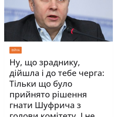
ВІЙНА
Ну, що зраднику,
дійшла і до тебе черга:
Тільки що було
прийнято рішення
гнати Шуфрича з
голови комітету. І не