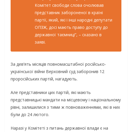
Комітет свободи слова очолював
представник забороненої в країні
партії, який, які і інші народні депутати
ОПЗЖ, досі мають право доступу до
державної таємниці”, – сказано в
заяві.
За дев’ять місяців повномасштабної російсько-
української війни Верховний суд заборонив 12
проросійських партій, нагадують.
Але представники цих партій, які мають
представницькі мандати на місцевому і національному
рівні, залишилися з тими ж повноваженнями, які в них
були до 24 лютого.
Наразі у Комітеті з питань державної влади є на