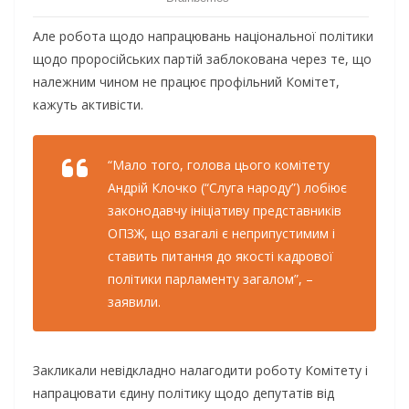
Але робота щодо напрацювань національної політики
щодо проросійських партій заблокована через те, що
належним чином не працює профільний Комітет,
кажуть активісти.
“Мало того, голова цього комітету
Андрій Клочко (“Слуга народу”) лобіює
законодавчу ініціативу представників
ОПЗЖ, що взагалі є неприпустимим і
ставить питання до якості кадрової
політики парламенту загалом”, –
заявили.
Закликали невідкладно налагодити роботу Комітету і
напрацювати єдину політику щодо депутатів від