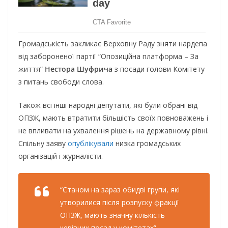
Громадськість закликає Верховну Раду зняти нардепа
від забороненої партії “Опозиційна платформа – За
життя”
Нестора Шуфрича
з посади голови Комітету
з питань свободи слова.
Також всі інші народні депутати, які були обрані від
ОПЗЖ, мають втратити більшість своїх повноважень і
не впливати на ухвалення рішень на державному рівні.
Спільну заяву
опублікували
низка громадських
організацій і журналісти.
“Станом на зараз обидві групи, які
утворилися після розпуску фракції
ОПЗЖ, мають значну кількість
керівних посад у комітетах”, –