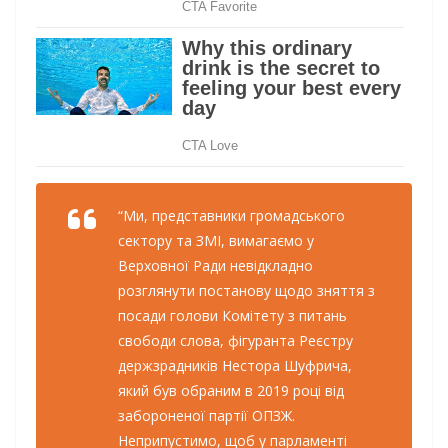
“Ми, представники громадського
сектору та ЗМІ, вимагаємо у
Верховної Ради невідкладно
розглянути постанову щодо зняття з
посади голови Комітету з питань
свободи слова, фігуранта Реєстру
держзрадників Нестора Шуфрича,
який був обраним в 2019 році від
забороненої партії ОПЗЖ.
Неприпустимо, щоб у парламенті