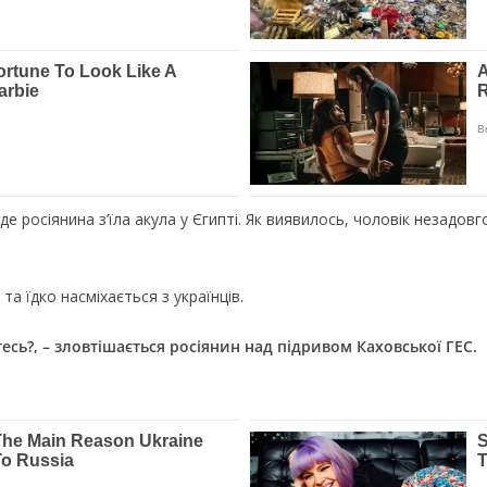
 де росіянина з’їла акула у Єгипті. Як виявилось, чоловік незадо
та їдко насміхається з українців.
тесь?, – зловтішається росіянин над підривом Каховської ГЕС.