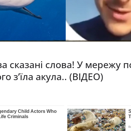
а сказані слова! У мережу 
о з’їла акула.. (ВІДЕО)