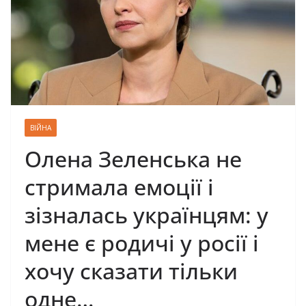
ВІЙНА
Олена Зеленська не
стримала емоції і
зізналась українцям: у
мене є родичі у росії і
хочу сказати тільки
одне…