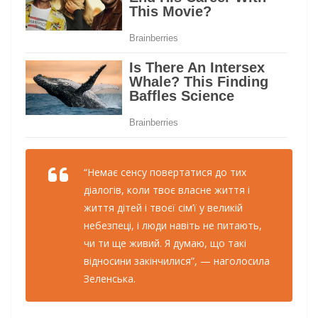
“Немає сенсу повертатися до тих
діалогів, коли твоє власне життя і
життя дітей і твоєї сім’ї у великій
небезпеці, і люди навіть не питають,
чи ти ще живий. Я думаю, що такі
відносини закінчилися”, — наголосила
Зеленська.