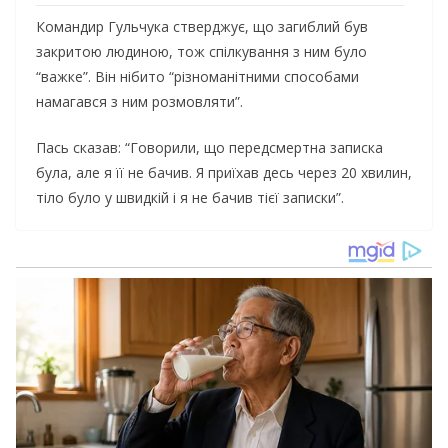
Командир Гульчука стверджує, що загиблий був
закритою людиною, тож спілкування з ним було
“важке”. Він нібито “різноманітними способами
намагався з ним розмовляти”.
Пась сказав: “Говорили, що передсмертна записка
була, але я її не бачив. Я приїхав десь через 20 хвилин,
тіло було у швидкій і я не бачив тієї записки”.