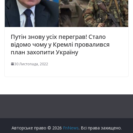
Путін знову усіх переграв! Стало
відомо чому у Кремлі провалився
план захопити Україну
30 Листопада, 2022
Авторське право © 2026
FnNews
. Всі права захищено.