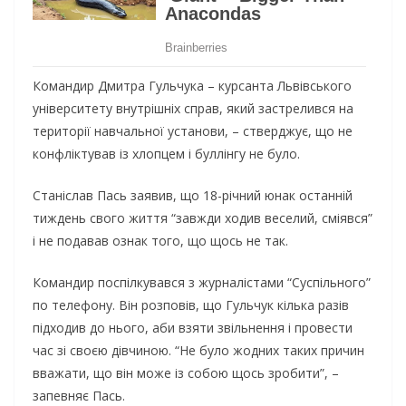
Командир Дмитра Гульчука – курсанта Львівського
університету внутрішніх справ, який застрелився на
території навчальної установи, – стверджує, що не
конфліктував із хлопцем і буллінгу не було.
Станіслав Пась заявив, що 18-річний юнак останній
тиждень свого життя “завжди ходив веселий, сміявся”
і не подавав ознак того, що щось не так.
Командир поспілкувався з журналістами “Суспільного”
по телефону. Він розповів, що Гульчук кілька разів
підходив до нього, аби взяти звільнення і провести
час зі своєю дівчиною. “Не було жодних таких причин
вважати, що він може із собою щось зробити”, –
запевняє Пась.