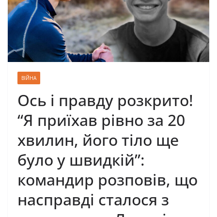
ВІЙНА
Ось і правду розкрито!
“Я приїхав рівно за 20
хвилин, його тiло ще
було у швидкій”:
командир розповів, що
насправді сталося з