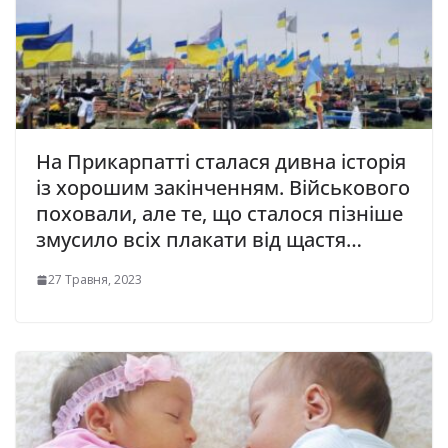
Нa Прикaрпaтті стaлaся дивнa історія
із хорошим закінченням. Військового
поховали, але те, що сталося пізніше
змусило всіх плакати від щастя…
27 Травня, 2023