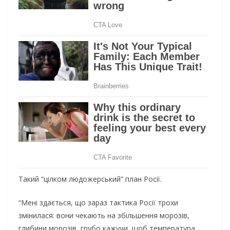
Такий “цілком людожерський” план Росії.
“Мені здається, що зараз тактика Росії трохи
змінилася: вони чекають на збільшення морозів,
глибини морозів, грубо кажучи, щоб температура