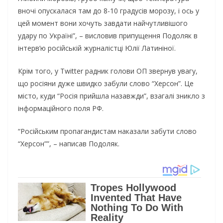
вночі опускалася там до 8-10 градусів морозу, і ось у
цей момент вони хочуть завдати найчутливішого
удару по Україні”, – висловив припущення Подоляк в
інтерв’ю російській журналістці Юлії Латиніної.
Крім того, у Twitter радник голови ОП звернув увагу,
що росіяни дуже швидко забули слово “Херсон”. Це
місто, куди “Росія прийшла назавжди”, взагалі зникло з
інформаційного поля РФ.
“Російським пропагандистам наказали забути слово
“Херсон””, – написав Подоляк.