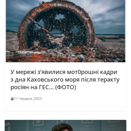
У мережі з’явилися мот0рошні кадри
з дна Каховського моря після теракту
росіян на ГЕС… (ФОТО)
11 Червня, 2023