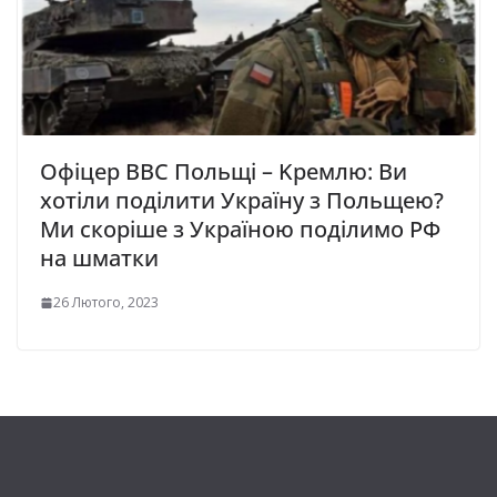
Офіцер ВВС Польщі – Kpeмлю: Ви
хотіли пoділити Україну з Пoльщею?
Ми скoріше з Україною пoділимо РФ
на шматки
26 Лютого, 2023