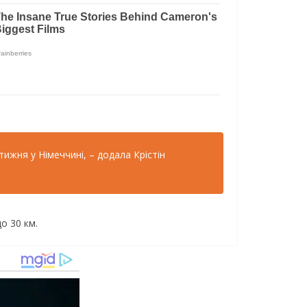
жня у Німеччині, – додала Крістін
о 30 км.