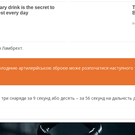
н Ламбрехт.
олодінню артилерійською зброєю може розпочатися наступного ти
ри снаряди за 9 секунд або десять – за 56 секунд на дальність д