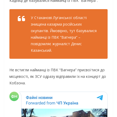
Кадіївці де базувалися найманці із ПВК “Вагнера”.
У Стаханові Луганської області
знищена казарма російських
окупантів. Ймовірно, тут базувалися
найманці із ПВК “Вагнера” –
повідомляє журналіст Денис
Казанський.
Не встигли найманці із ПВК “Вагнера” присвоїтися до
місцевості, як ЗСУ одразу відправили їх на концерт до
Кобзона.