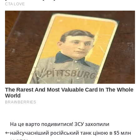
На це варто подивитися! ЗСУ захопили
найсучасніший російський танк ціною в $5 млн