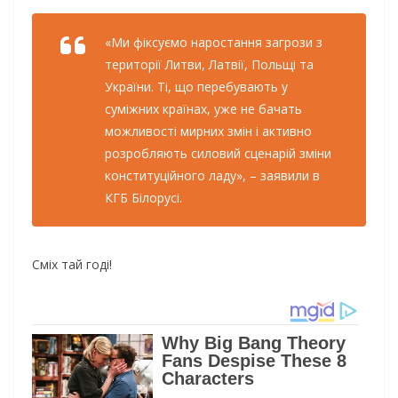
«Ми фіксуємо наростання загрози з
території Литви, Латвії, Польщі та
України. Ті, що перебувають у
суміжних країнах, уже не бачать
можливості мирних змін і активно
розробляють силовий сценарій зміни
конституційного ладу», – заявили в
КГБ Білорусі.
Сміх тай годі!