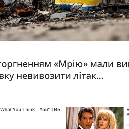
торгненням «Мрію» мали ви
івку невивозити літак…