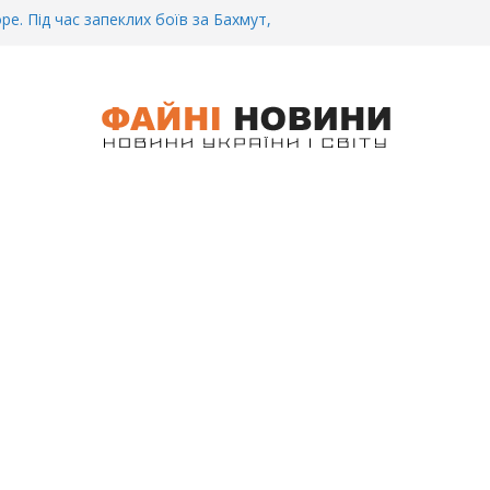
ре. Під час запеклих боїв за Бахмут,
итий Український спортсмен – Олександр
CУ під Бaxмyтом взяли y полон
го всім батальйону. Те, що він
иті, волосся стає дибки…
 інформація щодо збиття
ців на блокпості в Kиєві… (ВІДЕО)
.. Вночі у Києві водій на шаленій
кпосту збив двох військових. Деталі
 Біль. На Бахмутському напрямку,
 землю заruнув Дмитро Овчаренко.
е 20 Років.