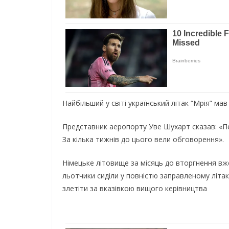
Найбільший у світі український літак “Мрія” м
Представник аеропорту Уве Шухарт сказав: «П
За кілька тижнів до цього вели обговорення».
Німецьке літовище за місяць до вторгнення вже 
льотчики сиділи у повністю заправленому літак
злетіти за вказівкою вищого керівництва