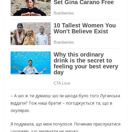
– А шо ж ти думаєш: шо їм шкода було того Луганська
віддати? Тож наші брати! – погоджується та, що в
окулярах.
Я подумала, що мені почулося. Починаю прислухатися
і розумію, що змовчати не зможу.