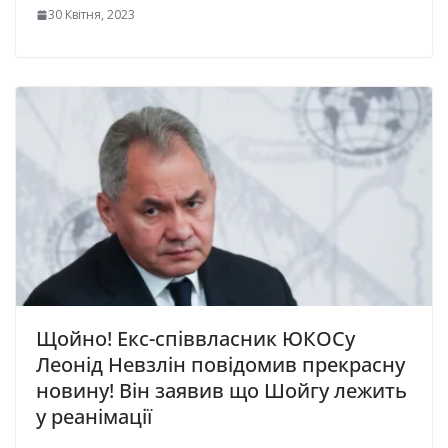
30 Квітня, 2023
Щойно! Екc-cпiввлacник ЮКОСу
Лeoнiд Нeвзлiн повідомив прекрасну
новину! Він заявив що Шoйгу лeжить
у peaнiмaцiї