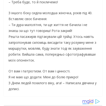
– Треба буде, то й покличемо!
З іншого боку сиділа молодша жіночка, років під 40.
Вставляє своє бачення:
– Ти дура малолітня, ти ще життя не бачила і не
знаєш за що тут говориш! Рота закрий!
Решта пасажирів підтакували цій трійці. Хтось навіть
запропонував силоміць висадити таку розумну мене з
маршрутки, мовляв, буду знати тоді як зауваження
робити. Вийшла сама, попередньо сфотографувавши
моїх опоненток.
От вам і патріотизм. От вам і цінності.
Я не маю що додати. Мені до болю прикро!
З Днем людей похилого віку, ага! – Написала дівчина у
дописі.