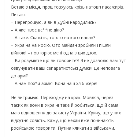
Встаю з місця, проштовхуюсь крізь натовп пасажирів.
Питаю:
– Перепрошую, а ви в Дубні народились?
– А яке твоє вс**не діло?
– А таке. Скажіть, то хто на кого напав?
– Україна на Росію. Ото майдан зробили і пішли
війною! – повторює мені одна з цих двох.
– Ви розумієте що ви говорите?! Я не дозволю вам тут
озвучувати ваші сепаратистські думки! Це неповага
до армії!
– А нам пох*й армія! Вона наш хліб жере!
Не витримую. Переходжу на крик. Мовляв, через
таких як вони в Україні таке й робиться, що й сама
маю відношення до захисту України. Кричу, що у них
відсутня совість. Кажу, що нехай вже починають
російською говорити, Путіна кликати з військами.