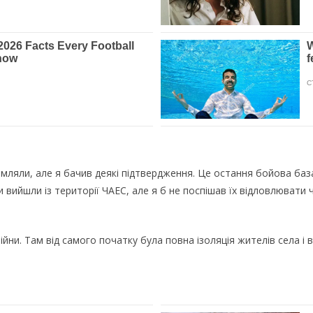
домляли, але я бачив деякі підтвердження. Це остання бойова ба
 вийшли із тepитopії ЧАЕС, але я б не поспішав їх відловлювати 
ійни. Там від самого початку була повна ізоляція жителів села і в