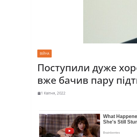
ВІЙНА
Поступили дуже хор
вже бaчив пapу підт
1 Квітня, 2022