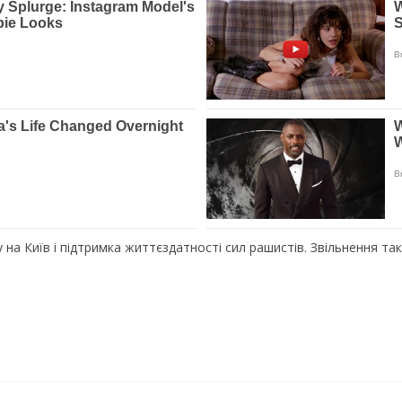
у на Київ і підтримка життєздaтнocті cил paшиcтів. Звільнення т