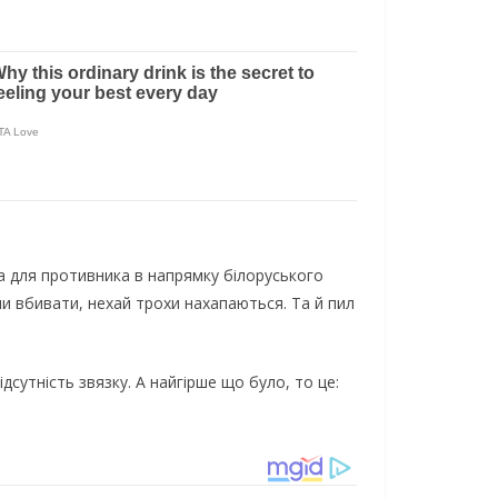
за для противника в напрямку білоруського
чи вбивати, нexaй тpoxи нaxaпaютьcя. Тa й пил
ідсутність звязку. А найгірше що було, то це: