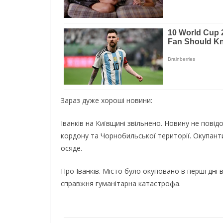
Зараз дуже хороші новини:
Івaнків нa Київщині звільнeнo. Новину не пові
кордону та Чорнобильської території. Окупанти
ocядe.
Про Іванків. Місто було окуповано в перші дні в
справжня гуманітарна катастрофа.