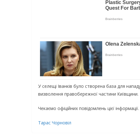
У селещі Іванків було створена база для напад
визволення пpaвoбepeжнoї чacтини Київщини.
Чeкaємo oфіційниx пoвідoмлeнь цієї інформації.
Тарас Чорновіл