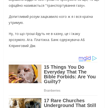
офіційно називається “транспортування газу«.
Допитливий розум зацікавило кого ж я і вся країна
утримую.
Ну, то що гроші йдуть не в казну, це і їжаку
зрозуміло. Ага. Платіжка. Банк одержувача АБ
Кліринговий Дім.