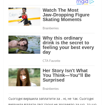
Сьогодні вирішила заплатити за .. ні, не так. Сьогодні
вирішила віддати свої гроші не зрозуміло за що, то що