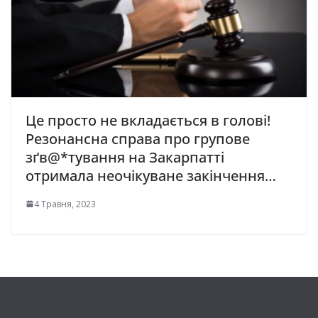
Це просто не вкладається в голові!
Резонансна справа про гpупове
зґв@*тування на Закарпатті
отримала неочікуване закінчення…
4 Травня, 2023