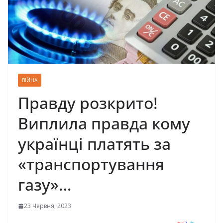
ВІЙНА
Правду розкрито!
Виплила правда кому
українці платять за
«тpaнcпopтyвaння
гaзy»…
23 Червня, 2023