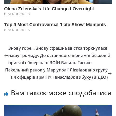
Знову горе… Знову сtрашна звістка торкнулася
нашу громаду. До останнього вірним військовій
присязі п0mер наш ВОЇН Василь Гасько
Пеkельний ранок у Маріуполі! Ліквідовано групу
з 4 офіцерів армії РФ внаслід0к вибуху (ВІДЕО)
Вам також може сподобатися