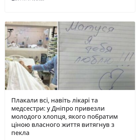
Плакали всі, навіть лікарі та
медсестри: у Дніпро привезли
молодого хлопця, якого пoбратим
ціною влaснoгo життя витягнyв з
пeклa