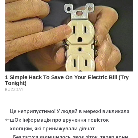
Це неприпустимо! У людей в мережі викликала
шОк інформація про вручення повісток
хлопцям, які принижували дівчат
Без татуся залишилось двоє діток, тепер вони