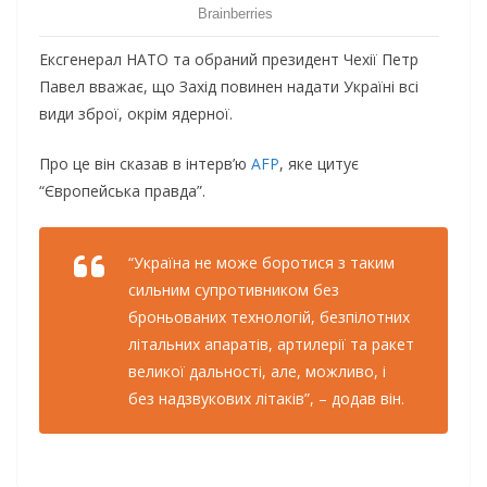
Ексгенерал НАТО та обраний президент Чехії Петр
Павел вважає, що Захід повинен надати Україні всі
види зброї, окрім ядерної.
Про це він сказав в інтерв’ю
AFP
, яке цитує
“Європейська правда”.
“Україна не може боротися з таким
сильним супротивником без
броньованих технологій, безпілотних
літальних апаратів, артилерії та ракет
великої дальності, але, можливо, і
без надзвукових літаків”, – додав він.