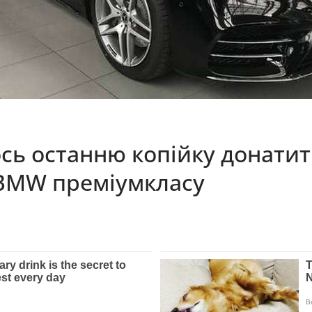
ось останню копійку донатить
 BMW преміумкласу