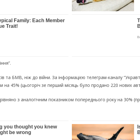
ння”.
ів та БМВ, ніж до війни. За інформацією телеграм-каналу “Укравт
и на 45% (цьогоріч зе перший місяць було продано 220 нових авт
орівняно з аналогічним показником попереднього року на 30% (п