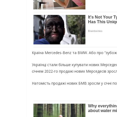
Країна Mercedes-Benz та BMW. Або про “зубожі
Українці стали більше купувати нових Мерседес
січнем 2022-го продажі нових Мерседесів зросл
Натомість продажі нових БМВ зросли у січні п