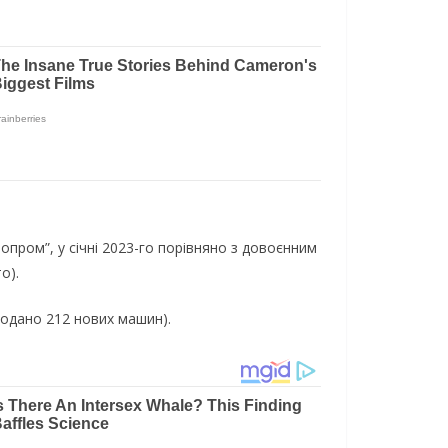
опром”, у січні 2023-го порівняно з довоєнним
о).
родано 212 нових машин).