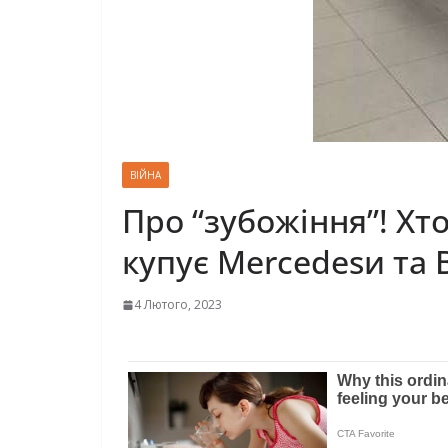
ВІЙНА
Про “зубожіння”! Хт
купує Mercedesи та
4 Лютого, 2023