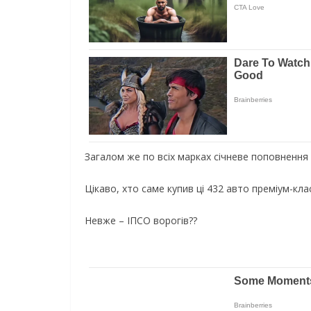
Загалом же по всіх марках січневе поповнення 
Цікаво, хто саме купив ці 432 авто преміум-кла
Невже – ІПСО ворогів??