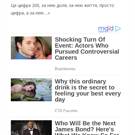
Це цифра 200, за нею доля, за нею життя, просто
цифра, а за нею….»