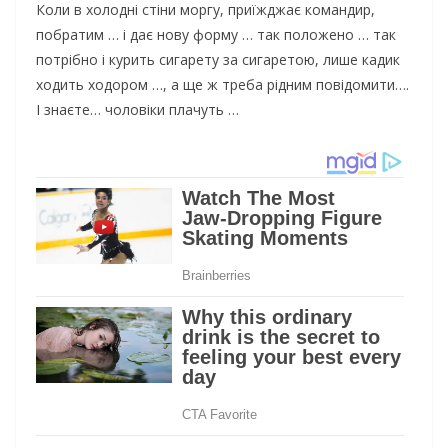
Коли в холодні стіни моргу, приїжджає командир,
побратим … і дає нову форму … так положено … так
потрібно і курить сигарету за сигаретою, лише кадик
ходить ходором …, а ще ж треба рідним повідомити….
І знаєте… чоловіки плачуть …