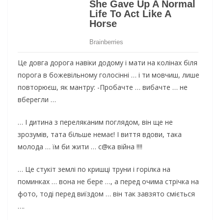
Це довга дорога навіки додому і мати на колінах біля
порога в божевільному голосінні … і ти мовчиш, лише
повторюєш, як мантру: -Пробачте … вибачте … не
вберегли …
… І дитина з переляканим поглядом, він ще не
зрозумів, тата більше немає! І виття вдови, така
молода … їм би жити … с@ка війна !!!!
… Це стукіт землі по кришці труни і горілка на
поминках … вона не бере …, а перед очима стрічка на
фото, тоді перед виїздом … він так завзято сміється
….