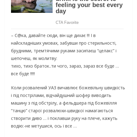
– С@ка, давайте сюди, він ще дихає !!! І в
найскладніших умовах, забувши про стерильності,
брудними, тремтячими руками засипаєш “целакс” і
шепочеш, як молитву:
тихо, тихо браток..ти чого, зараз, зараз все буде …
все буде !!!!!
Коли розвалений УАЗ вичавлює божевільну швидкість
і під пострілами, відчайдушний шофер виводить
машину з під обстрілу, а фельдшера під божевілля
“танцю” старої розвалюхи-швидкої намагаються
створити диво … і поклавши руку на плече, кажуть
водію:-не метушися, ось і все …