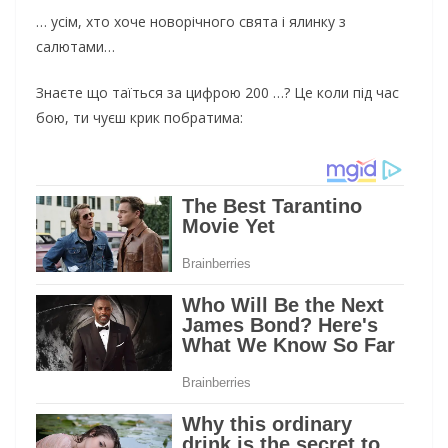
… усім, хто хоче новорічного свята і ялинку з
салютами…
Знаєте що таїться за цифрою 200 …? Це коли під час
бою, ти чуєш крик побратима: