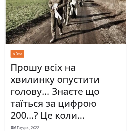
ВІЙНА
Прошу всіх на
хвилинку опустити
голову… Знаєте що
таїться за цифрою
200…? Це коли…
6 Грудня, 2022