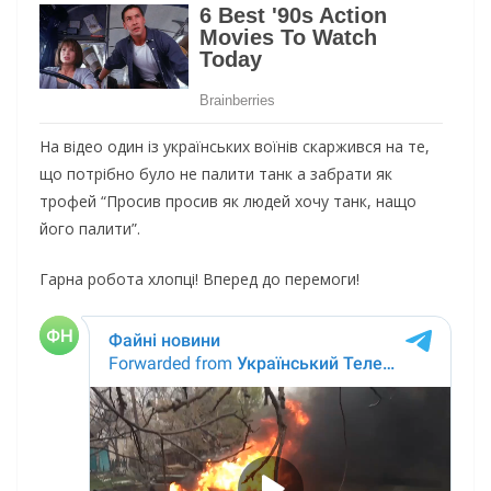
На відео один із українських воїнів скаржився на те,
що потрібно було не палити танк а забрати як
трофей “Просив просив як людей хочу танк, нащо
його палити”.
Гарна робота хлопці! Вперед до перемоги!