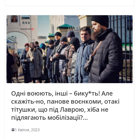
Одні воюють, інші – бику*ть! Але
скажіть-но, панове воєнкоми, отакі
тітушки, що під Лаврою, хіба не
підлягають мобілізації?…
1 Квітня, 2023