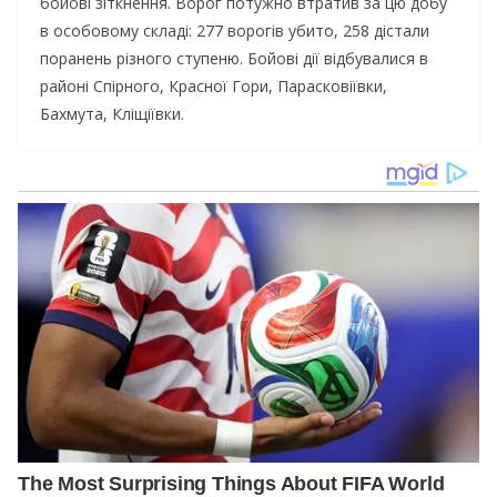
бойові зіткнення. Ворог потужно втратив за цю добу
в особовому складі: 277 ворогів убито, 258 дістали
поранень різного ступеню. Бойові дії відбувалися в
районі Спірного, Красної Гори, Парасковіївки,
Бахмута, Кліщіївки.