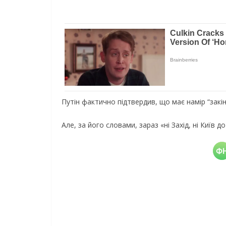
Путін фактично підтвердив, що має намір “закі
Але, за його словами, зараз «ні Захід, ні Київ д