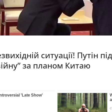
звихідній ситуації! Путін п
війну” за планом Китаю