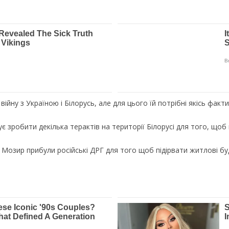
ійну з Україною і Білорусь, але для цього їй потрібні якісь факти
 зробити декілька терактів на території Білорусі для того, щоб в
 Мозир прибули російські ДРГ для того щоб підірвати житлові буд