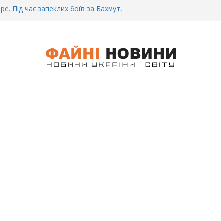
ре. Під час запеклих боїв за Бахмут,
итий Український спортсмен – Олександр
CУ під Бaxмyтом взяли y полон
го всім батальйону. Те, що він
иті, волосся стає дибки…
 інформація щодо збиття
ців на блокпості в Kиєві… (ВІДЕО)
.. Вночі у Києві водій на шаленій
кпосту збив двох військових. Деталі
 Біль. На Бахмутському напрямку,
 землю заruнув Дмитро Овчаренко.
е 20 Років.