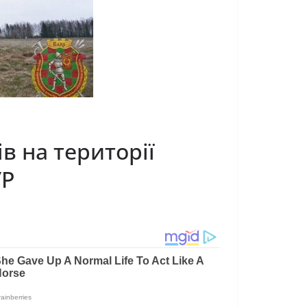
в на території
УР