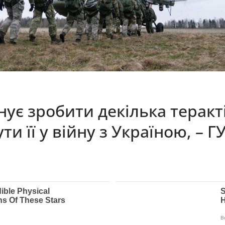
нує зробити декілька теракті
ти її у війну з Україною, – Г