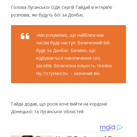
Голова Луганської ОДА Сергій Гайдай в інтерв’ю
розповів, які будуть бої за Донбас.
«Ми розуміємо, що найближчим
часом буде наступ. Величезний бій
буде за Донбас. Бачимо, що
відбувається накопичення сил,
засобів. Величезна кількість техніки.
Ну, готуємося», – зазначив він.
Гайда додав, що росія хоче вийти на кордони
Донецької та Луганської областей.