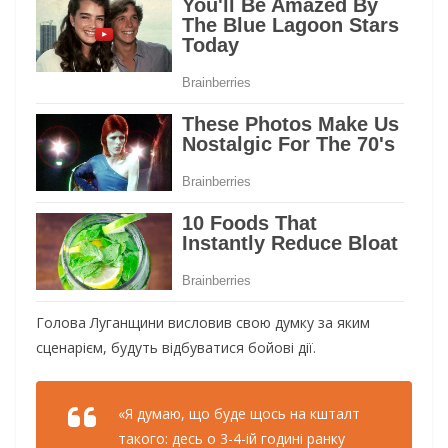
Голова Луганщини висловив свою думку за яким
сценарієм, будуть відбуватися бойові дії.
«Я думаю, що буде щось на кшталт
такого: десь о 3-4-ій годині ранку