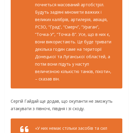
почнеться масований артобстріл.
Будуть задіяні міномети важких і
великих калібрів, артилерія, авіація,
РСЗО, “Град”, “Смерч”, “Ураган”,
“Точка-У”, “Точка-В”. Усе, що в них є,
вони використають. Це буде тривати
декілька годин саме на території
Донецької та Луганської областей, а
потім вони підуть у наступ
величезною кількістю танків, піхоти»,
– сказав він.
Сергій Гайдай ще додав, що окупанти не зможуть
атакувати з півночі, півдня і зі сходу.
«У них немає стільки засобів та сил