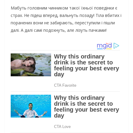
Мабуть головним чинником такої їхньої поведінки є
страх. Не підеш вперед, вальнуть позаду! Тіла вбитих і
поранених вони не забирають, переступили і пішли
далі. А далі самі подохнуть, але лізуть пачками!