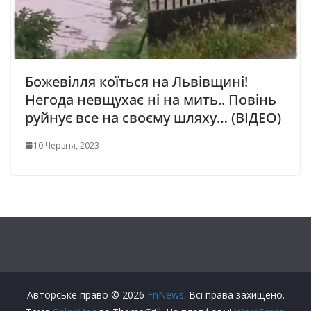
Божевілля коїться на Львівщині!
Негода невщухає ні на мить.. Повінь
руйнує все на своєму шляху… (ВІДЕО)
10 Червня, 2023
Авторське право © 2026
FnNews
. Всі права захищено.