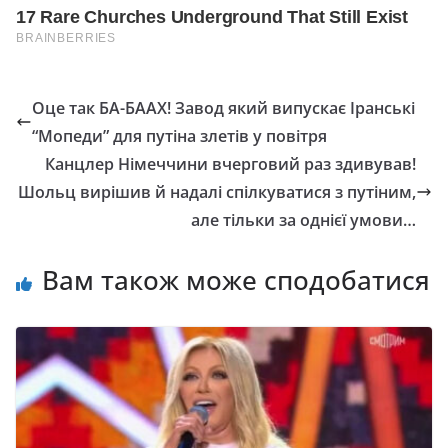
Оце так БА-БААХ! Завод який випускає Іранські
“Мопеди” для путіна злетів у повітря
Канцлер Німеччини вчерговий раз здивував!
Шольц вирішив й надалі спілкуватися з путіним,
але тільки за однієї умови…
Вам також може сподобатися