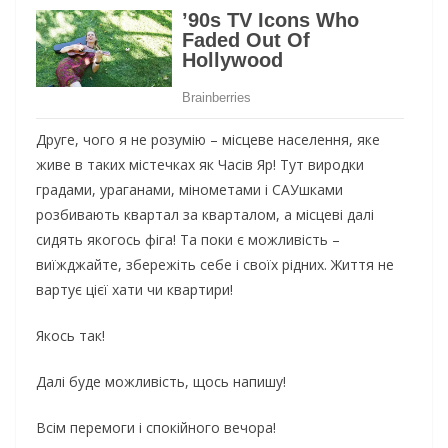
Друге, чого я не розумію – місцеве населення, яке
живе в таких містечках як Часів Яр! Тут виродки
градами, ураганами, мінометами і САУшками
розбивають квартал за кварталом, а місцеві далі
сидять якогось фіга! Та поки є можливість –
виїжджайте, збережіть себе і своїх рідних. Життя не
вартує цієї хати чи квартири!
Якось так!
Далі буде можливість, щось напишу!
Всім перемоги і спокійного вечора!