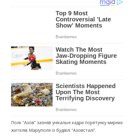
Полк “Азов” зазняв унікальні кадри порятунку мирних
жителів Маріуполя із будівлі “Азовсталі”.