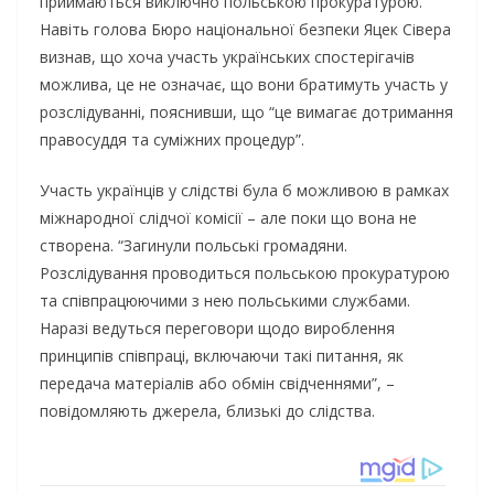
приймаються виключно польською прокуратурою.
Навіть голова Бюро національної безпеки Яцек Сівера
визнав, що хоча участь українських спостерігачів
можлива, це не означає, що вони братимуть участь у
розслідуванні, пояснивши, що “це вимагає дотримання
правосуддя та суміжних процедур”.
Участь українців у слідстві була б можливою в рамках
міжнародної слідчої комісії – але поки що вона не
створена. “Загинули польські громадяни.
Розслідування проводиться польською прокуратурою
та співпрацюючими з нею польськими службами.
Наразі ведуться переговори щодо вироблення
принципів співпраці, включаючи такі питання, як
передача матеріалів або обмін свідченнями”, –
повідомляють джерела, близькі до слідства.