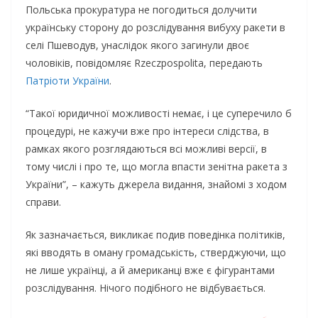
Польська прокуратура не погодиться долучити
українську сторону до розслідування вибуху ракети в
селі Пшеводув, унаслідок якого загинули двоє
чоловіків, повідомляє Rzeczpospolita, передають
Патріоти України
.
“Такої юридичної можливості немає, і це суперечило б
процедурі, не кажучи вже про інтереси слідства, в
рамках якого розглядаються всі можливі версії, в
тому числі і про те, що могла впасти зенітна ракета з
України”, – кажуть джерела видання, знайомі з ходом
справи.
Як зазначається, викликає подив поведінка політиків,
які вводять в оману громадськість, стверджуючи, що
не лише українці, а й американці вже є фігурантами
розслідування. Нічого подібного не відбувається.