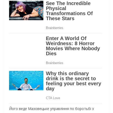
Його веде Мазовецьке управління по боротьбі з