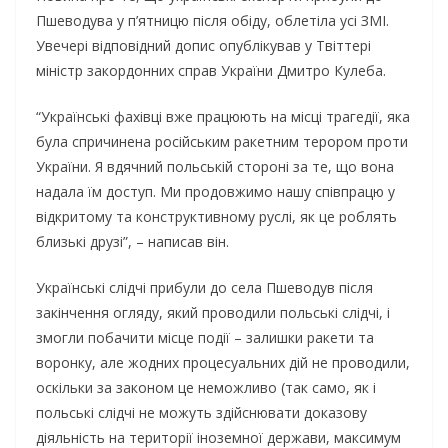
Пшеводува у п’ятницю після обіду, облетіла усі ЗМІ.
Увечері відповідний допис опублікував у Твіттері
міністр закордонних справ України Дмитро Кулеба.
“Українські фахівці вже працюють на місці трагедії, яка
була спричинена російським ракетним терором проти
України. Я вдячний польській стороні за те, що вона
надала їм доступ. Ми продовжимо нашу співпрацю у
відкритому та конструктивному руслі, як це роблять
близькі друзі”, – написав він.
Українські слідчі прибули до села Пшеводув після
закінчення огляду, який проводили польські слідчі, і
змогли побачити місце події – залишки ракети та
воронку, але жодних процесуальних дій не проводили,
оскільки за законом це неможливо (так само, як і
польські слідчі не можуть здійснювати доказову
діяльність на території іноземної держави, максимум