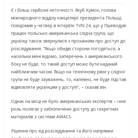
Є і більш серйозні неточності. Якуб Кумох, голова
міжнародного відділу канцелярії президента Польщі,
повідомив у четвер в інтерв’ю TVN 24, що у Пшеводуві
працює польсько-американська слідча група, що
українці також звернулися з проханням про доступ до
розслідування. “Якщо обидві сторони погодяться, а
наскільки мені відомо, заперечень з американського
боку не буде, то такий доступ може бути наданий
найближчим часом. Якщо на технічному рівні у слідчої
групи не буде зауважень, то, напевно, не буде підстав
відмовляти українцям у доступі”, – сказав він.
Однак на місці не було американських експертів – їхня
роль полягає у забезпеченні доступу до секретних
матеріалів з системи AWACS.
Рішення про хід розслідування та його напрямки