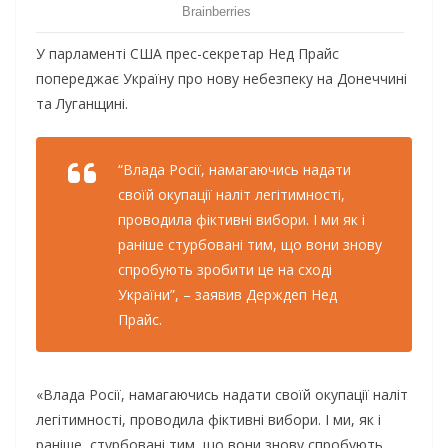
У парламенті США прес-секретар Нед Прайс
попереджає Україну про нову небезпеку на Донеччині
та Луганщині.
“Влада Росії, намагаючись надати
своїй окупації наліт легітимності,
проводила фіктивні вибори. І ми як і
раніше стурбовані тим, що вони знову
спробують зробити це на сході
України”, – заявив Держдеп Нед
Прайс.
«Влада Росії, намагаючись надати своїй окупації наліт
легітимності, проводила фіктивні вибори. І ми, як і
раніше, стурбовані тим, що вони знову спробують