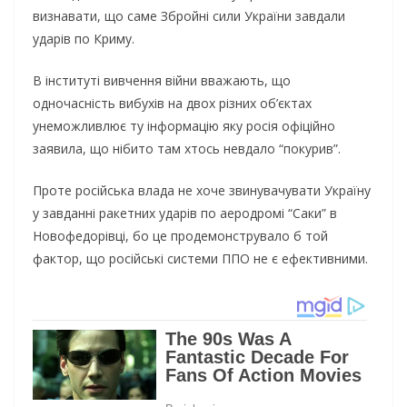
визнавати, що саме Збройні сили України завдали
ударів по Криму.
В інституті вивчення війни вважають, що
одночасність вибухів на двох різних об’єктах
унеможливлює ту інформацію яку росія офіційно
заявила, що нібито там хтось невдало “покурив”.
Проте російська влада не хоче звинувачувати Україну
у завданні ракетних ударів по аеродромі “Саки” в
Новофедорівці, бо це продемонструвало б той
фактор, що російські системи ППО не є ефективними.