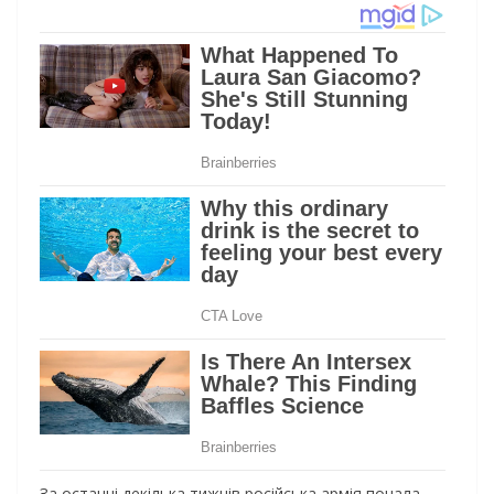
За останні декілька тижнів російська армія почала