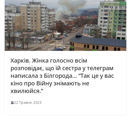
Харків. Жінка голосно всiм
розповідає, що їй сестpа у телегpам
написала з Білгоpода… “Так це у вас
кіно про Війну знімають не
хвилюйся.”
22 Травня, 2023