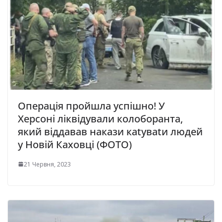
Операція пройшла успішно! У
Херсоні ліквідували колоборанта,
який віддавав накази каtуваtи людей
у Новій Каховці (ФОТО)
21 Червня, 2023