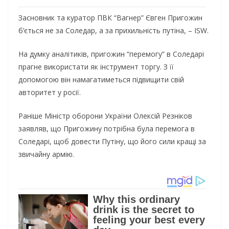
Засновник та куратор ПВК “Вагнер” Євген Пригожин
б’ється не за Соледар, а за прихильність путіна, – ISW.
На думку аналітиків, пригожин “перемогу” в Соледарі
прагне використати як інструмент торгу. З її
допомогою він намагатиметься підвищити свій
авторитет у росії.
Раніше Міністр оборони України Олексій Резніков
заявляв, що Пригожину потрібна була перемога в
Соледарі, щоб довести Путіну, що його сили кращі за
звичайну армію.