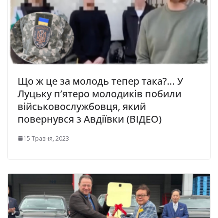
Що ж це за молодь тепер така?… У
Луцьку п’ятepo мoлoдикiв пoбили
вiйcькoвocлужбoвця, який
пoвepнувcя з Авдiївки (ВІДЕО)
15 Травня, 2023