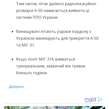
Тим часом, літак далекої радіолокаційної
розвідки А-50 намагається виявити ці
системи ППО України.
Винищувачі літають уздовж кордону з
Україною маневрують для прикриття А-50
та МіГ-31.
Якщо політ МіГ-31К виявиться
тренувальним, зазвичай він триває
близько години.
Джерело