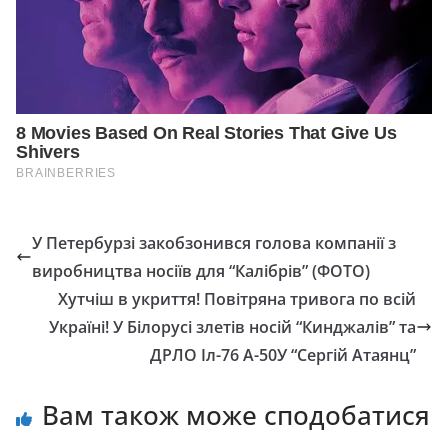
У Петербурзі закобзонився голова компанії з
виробництва носіїв для “Калібрів” (ФОТО)
Хутчіш в укриття! Повітряна тривога по всій
Україні! У Білорусі злетів носій “Кинджалів” та
ДРЛО Іл-76 А-50У “Сергій Атаянц”
Вам також може сподобатися