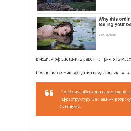
Військам рф вистачить ракет на три-п’ять масо
Про це повідомив офіційний представник Голов
“Російська військова промисловіст
інфраструктуру. За нашими розрахун
Скібіцький.