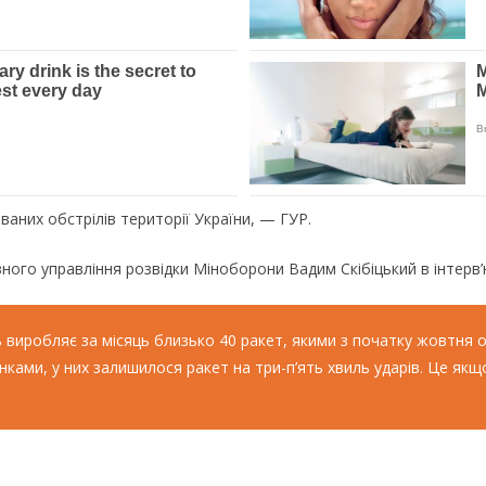
ваних обстрілів території України, — ГУР.
ного управління розвідки Міноборони Вадим Скібіцький в інтерв’
ь виробляє за місяць близько 40 ракет, якими з початку жовтня 
ками, у них залишилося ракет на три-п’ять хвиль ударів. Це якщо