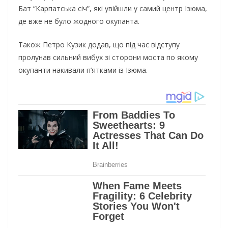
Бат “Карпатська січ”, які увійшли у самий центр Ізюма,
де вже не було жодного окупанта.
Також Петро Кузик додав, що під час відступу
пролунав сильний вибух зі сторони моста по якому
окупанти накивали п’ятками із Ізюма.