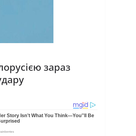
ілорусією зараз
удару