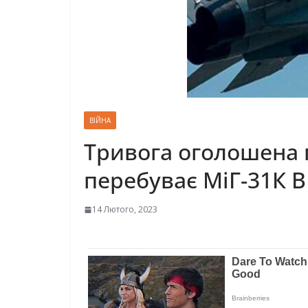
ВІЙНА
Тривога оголошена по
перебуває МіГ-31К В
14 Лютого, 2023