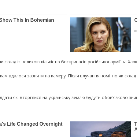
 склад із великою кількістю боєприпасів російської армії на Хар
м вдалося зазняти на камеру. Після влучання помітно як склад із
лдати які вторглися на українську землю будуть обов’язково зни