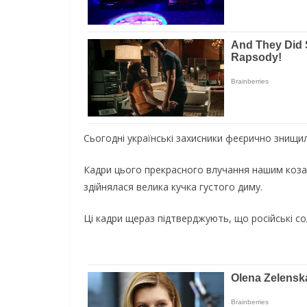
Сьогодні українські захисники феєрично знищили
Кадри цього прекрасного влучання нашим козака
здійнялася велика кучка густого диму.
Ці кадри щераз підтверджують, що російські со