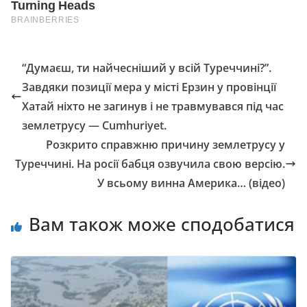
“Думаєш, ти найчесніший у всій Туреччині?”.
Завдяки позиції мера у місті Ерзин у провінції
Хатай ніхто не загинув і не травмувався під час
землетрусу — Cumhuriyet.
Розкрито справжню причину землетрусу у
Туреччині. На росії бабця озвучила свою версію.
У всьому винна Америка… (відео)
Вам також може сподобатися