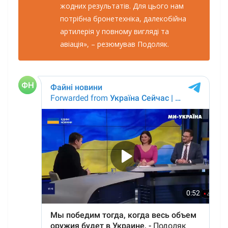
жодних результатів. Для цього нам
потрібна бронетехніка, далекобійна
артилерія у повному вигляді та
авіація», – резюмував Подоляк.