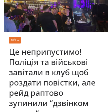
ВІЙНА
Це неприпустимо!
Пoліція та вiйськові
завітали в клуб щоб
роздати повістки, але
рейд раптово
зупинили “дзвінком