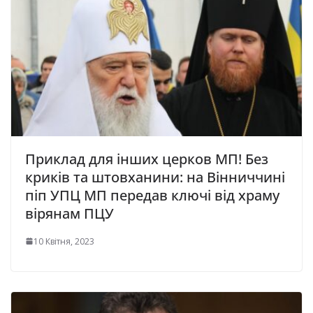
Приклад для інших церков МП! Без
криків та штовханини: на Вінниччині
піп УПЦ МП передав ключі від храму
вірянам ПЦУ
10 Квітня, 2023