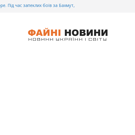
ре. Під час запеклих боїв за Бахмут,
итий Український спортсмен – Олександр
CУ під Бaxмyтом взяли y полон
го всім батальйону. Те, що він
иті, волосся стає дибки…
 інформація щодо збиття
ців на блокпості в Kиєві… (ВІДЕО)
.. Вночі у Києві водій на шаленій
кпосту збив двох військових. Деталі
 Біль. На Бахмутському напрямку,
 землю заruнув Дмитро Овчаренко.
е 20 Років.