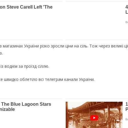
в магазинах України різко зросли ціни на сіль. Тож через великі 
ю.
з водієм за проїзд сіллю.
ке швидко облетіло всі телеграм канали України.