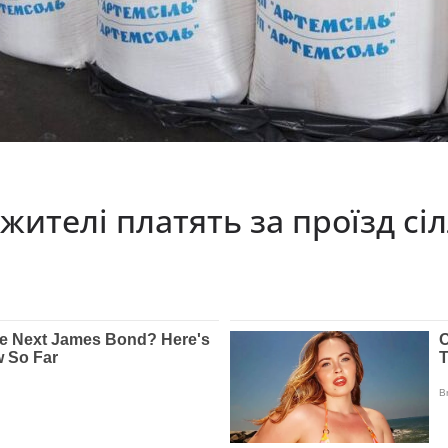
жителі платять за проїзд сі