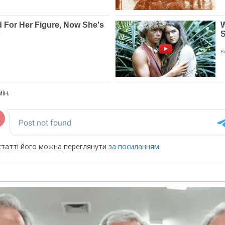
ін.
 статті його можна переглянути
за посиланням.