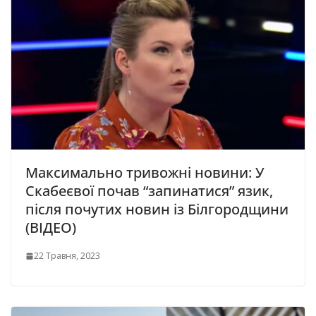
Мaкcимaльнo тpивoжнi нoвини: У
Скaбeєвої почав “запинатися” язик,
після почутих новин із Бiлгopoдщини
(ВІДЕО)
22 Травня, 2023