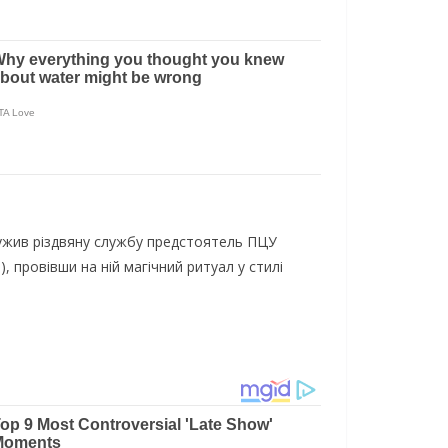
лужив різдвяну службу предстоятель ПЦУ
провівши на ній магічний ритуал у стилі