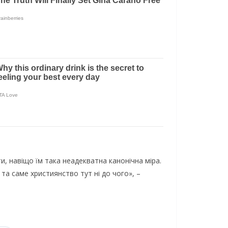
и, навіщо їм така неадекватна канонічна міра.
 та саме християнство тут ні до чого», –