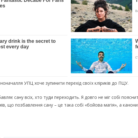
ноначалля УПЦ хоче зупинити перехід своїх кліриків до ПЦУ.
ляє сану всіх, хто туди переходить. Я довго не міг собі пояснит
умів, що позбавлення сану – це така собі «бойова магія», а канони