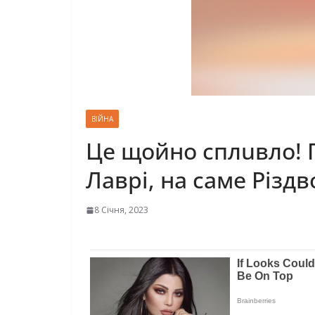
ВІЙНА
Це щойно сплuвло! 
Лаврі, на саме Різдв
8 Січня, 2023