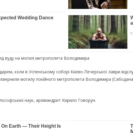
яд вуду на могилі митрополита Володимира
ндарем, коли в Успенському соборі Києво-Печерської лаври відс
вернили могилу покійного митрополита Володимира (Сабодана), 
лософських наук, архімандрит Кирило Говорун.