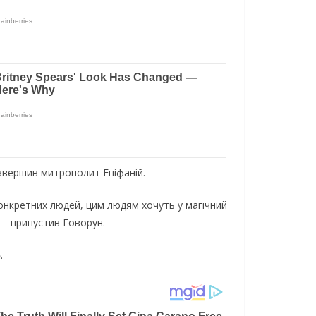
 звершив митрополит Епіфаній.
конкретних людей, цим людям хочуть у магічний
 – припустив Говорун.
.