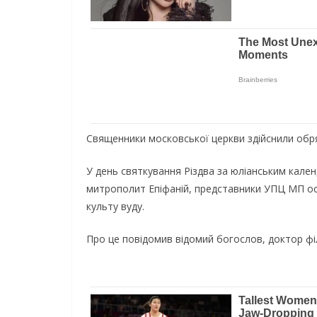
Священники московської церкви здійснили обр
У день святкування Різдва за юліанським кале
митрополит Епіфаній, представники УПЦ МП оск
культу вуду.
Про це повідомив відомий богослов, доктор фі