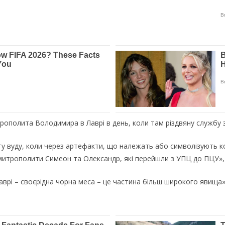
трополита Володимира в Лаврі в день, коли там різдвяну службу
льту вуду, коли через артефакти, що належать або символізують 
і митрополити Симеон та Олександр, які перейшли з УПЦ до ПЦУ»,
аврі – своєрідна чорна меса – це частина більш широкого явища»