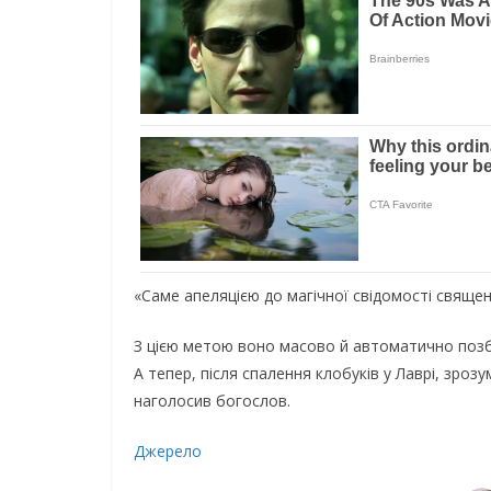
«Саме апеляцією до магічної свідомості священ
З цією метою воно масово й автоматично позбав
А тепер, після спалення клобуків у Лаврі, зроз
наголосив богослов.
Джерело