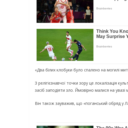
«Два білих клобуки було спалено на могилі ми
З релігієзнавчої точки зору це локалізація ку
засіб заподіяти зло. Ймовірно малися на уваз
Він також зауважив, що «поганський обряд у Л