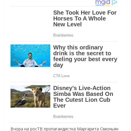
Вчора на росТВ пропагандистка Маргарита Сімоньян