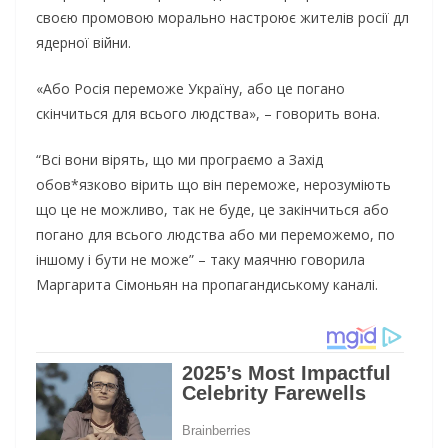
своєю промовою морально настроює жителів росії дл
ядерної війни.
«Або Росія переможе Україну, або це погано
скінчиться для всього людства», – говорить вона.
“Всі вони вірять, що ми програємо а Захід
обов*язково вірить що він переможе, нерозуміють
що це не можливо, так не буде, це закінчиться або
погано для всього людства або ми переможемо, по
іншому і бути не може” – таку маячню говорила
Маргарита Сімоньян на пропагандиському каналі.