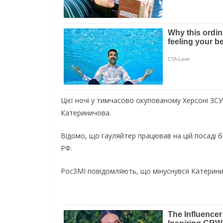
Цієї ночі у тимчасово окупованому Херсоні ЗСУ
Катериничова.
Відомо, що гауляйтер працював на цій посаді бі
РФ.
РосЗМІ повідомляють, що мінуснувся Катериничо