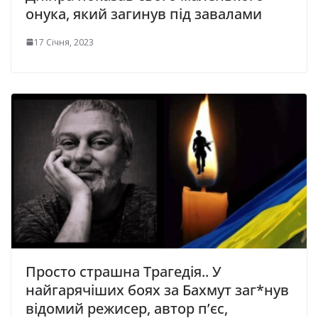
онука, який загинув під завалами
17 Січня, 2023
Просто страшна Трагедія.. У
найгарячіших боях за Бахмут заг*нув
відомий режисер, автор п’єс,