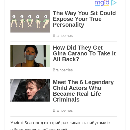
У місті Бєлгород вкотрий раз лякають вибухами із
нібито Української території.