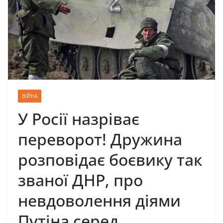
ВІЙНА
У Росії назріває
переворот! Дружина
розповідає боєвику так
званої ДНР, про
невдоволення діями
Путіна серед