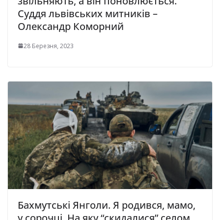
звільняють, а він поновлюється.
Суддя львівських митників –
Олександр Коморний
28 Березня, 2023
Бахмутські Янголи. Я родився, мамо,
у сорочці, На яку “скидалися” селом