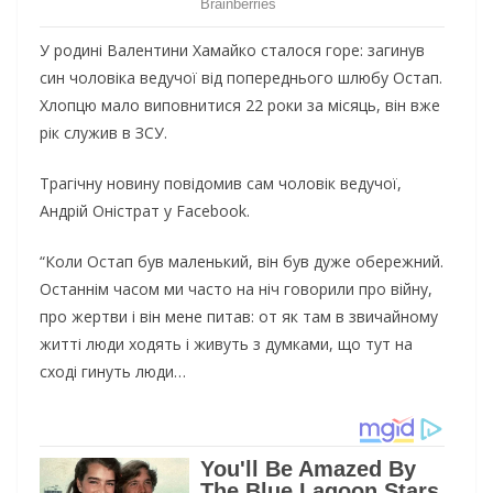
У родині Валентини Хамайко сталося горе: загинув
син чоловіка ведучої від попереднього шлюбу Остап.
Хлопцю мало виповнитися 22 роки за місяць, він вже
рік служив в ЗСУ.
Трагічну новину повідомив сам чоловік ведучої,
Андрій Оністрат у Facebook.
“Коли Остап був маленький, він був дуже обережний.
Останнім часом ми часто на ніч говорили про війну,
про жертви і він мене питав: от як там в звичайному
житті люди ходять і живуть з думками, що тут на
сході гинуть люди…