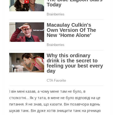
І він мені казав, а чому мене там не було, в
стєлкотні… Як у тата, в мене не було відповіді на це
питання. Я не знав, що казати. Він позавчора вдень
шукав танк. Він дуже хотів знищити танк на річницю