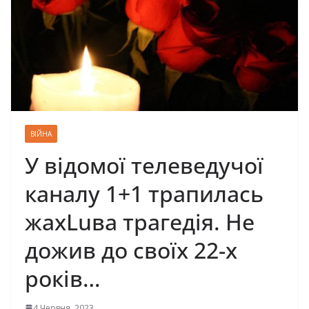
ВІЙНА
У відомої телеведучої
каналу 1+1 трапилась
жахLuва трагедія. Не
дожив до своїх 22-х
років…
4 Червня, 2023