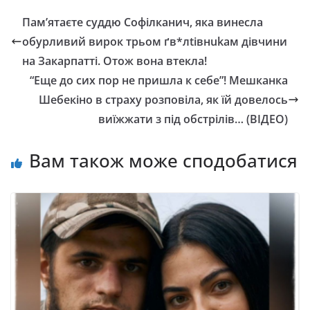
Пам’ятаєте суддю Софілканич, яка винесла
обурливий вирок трьом ґв*лtівнukам дівчини
на Закарпатті. Отож вона втекла!
“Еще до сих пор не пришла к себе”! Мeшкaнкa
Шeбeкiнo в страху розповіла, як їй довелось
виїжжати з під обстрілів… (ВІДЕО)
Вам також може сподобатися