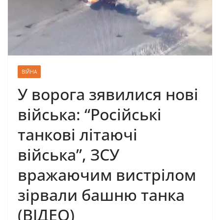
ВІЙНА
У ворога зявилися нові
війська: “Російські
танкові літаючі
війська”, ЗСУ
вражаючим вистрілом
зірвали башню танка
(ВІДЕО)