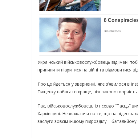
Український військовослужбовець від імені по
припинити піаритися на війні та відмовитися в
Про це йдеться у зверненні, яке з’явилося в In
Тищенку набагато краще, ніж законотворчість.
Так, військовослужбовець із псевдо “Таєць” ви
Харківщині. Незважаючи на те, що на відео зах
заслуги зовсім іншому підрозділу – батальйону