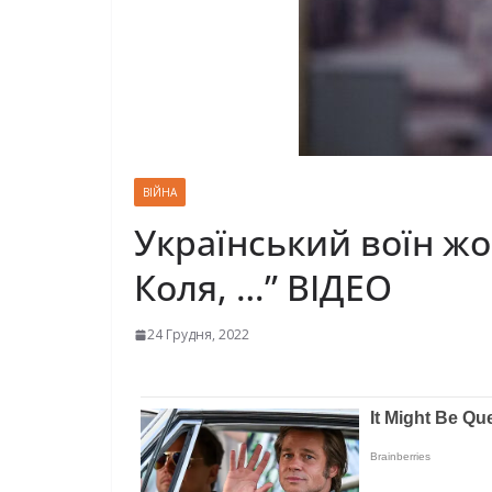
ВІЙНА
Укpаїнський воїн ж
Коля, …” ВІДЕО
24 Грудня, 2022