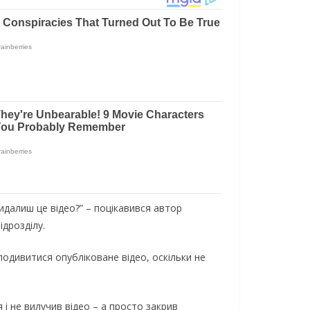
видалиш це відео?” – поцікавився автор
ідрозділу.
подивитися опубліковане відео, оскільки не
і не вилучив відео – а просто закрив