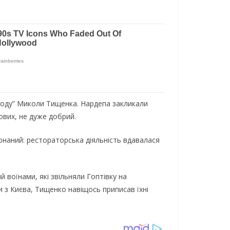
ароду” Миколи Тищенка. Нардепа закликали
ових, не дуже добрий.
еконаний: рестораторська діяльність вдавалася
 воїнами, які звільняли Гоптівку на
 з Києва, Тищенко навіщось приписав їхні