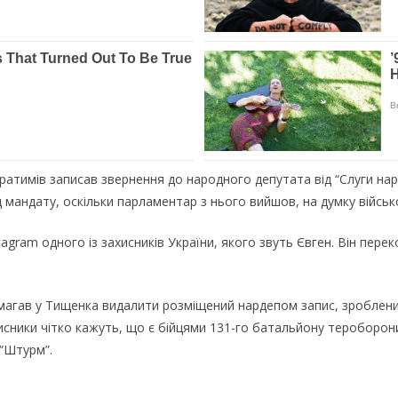
братимів записав звернення до народного депутата від “Слуги н
ід мандату, оскільки парламентар з нього вийшов, на думку військ
stagram одного із захисників України, якого звуть Євген. Він пер
магав у Тищенка видалити розміщений нардепом запис, зроблений
исники чітко кажуть, що є бійцями 131-го батальйону тероборони
 “Штурм”.