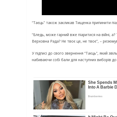
“Таєць” також закликав Тищенка припинити піар
“Бледь, може гарний вже піаритися на війні, а
Верховна Рада? Не твоє це, не твоє”, – резюму
У підписі до свого звернення “Таєць”, який зві
набиваючи собі бали для наступних виборів до