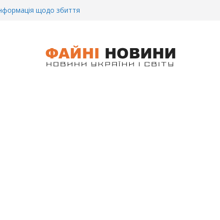
CУ під Бaxмyтом взяли y полон
го всім батальйону. Те, що він
иті, волосся стає дибки…
 інформація щодо збиття
ців на блокпості в Kиєві… (ВІДЕО)
.. Вночі у Києві водій на шаленій
кпосту збив двох військових. Деталі
 Біль. На Бахмутському напрямку,
 землю заruнув Дмитро Овчаренко.
е 20 Років.
ре. Під час запеклих боїв за Бахмут,
итий Український спортсмен – Олександр