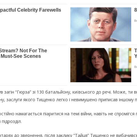
в загін “Гюрза” зі 130 батальйону, київського до речі. Може, ти 
ону, заслуги якого Тищенко легко і невимушено приписав іншому п
тійно намагається піаритися на темі війни, навіть не спромігся 
 підрозділ.
тарях до звернення, після заклику “Тайця” Тищенко не вибачився 