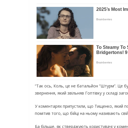
“Так ось, Коль, це не батальйон “Штурм”. Це бу
звернення, який звільняв Гоптівку у складі заг
У коментарях припустили, що Тищенко, який пос
помітив того, що бійці на ньому називають свій
Ба більше, як стверджують користувачі у комен