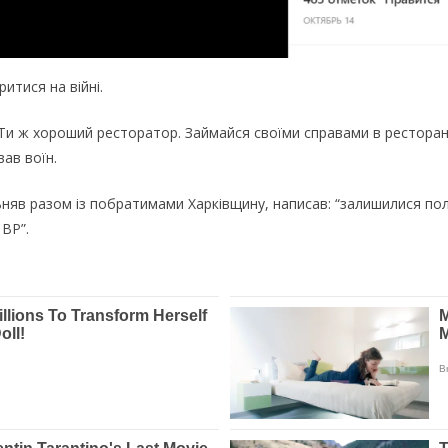
итися на війні.
? Ти ж хороший ресторатор. Займайся своїми справами в ресторані,
вав воїн.
льняв разом із побратимами Харківщину, написав: “залишилися політ
 ВР”.