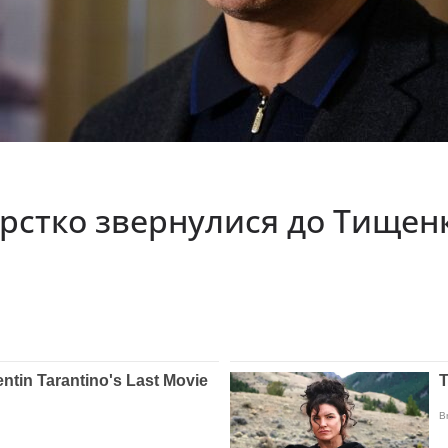
орстко звеpнулися до Тищенк