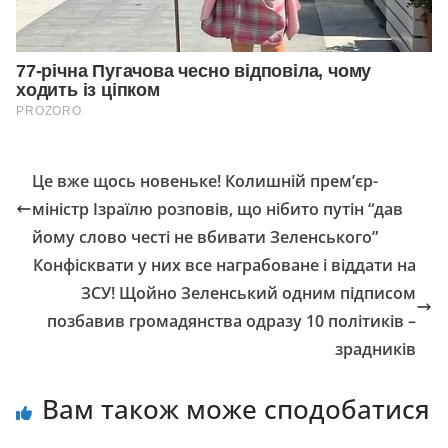
Це вже щось новеньке! Колишній прем’єр-
міністр Ізраїлю розповів, що нібито путін “дав
йому слово честі не вбивати Зеленського”
Конфісквати у них все награбоване і віддати на
ЗСУ! Щойно Зеленський одним підписом
позбавив громадянства одразу 10 політиків –
зрадників
Вам також може сподобатися