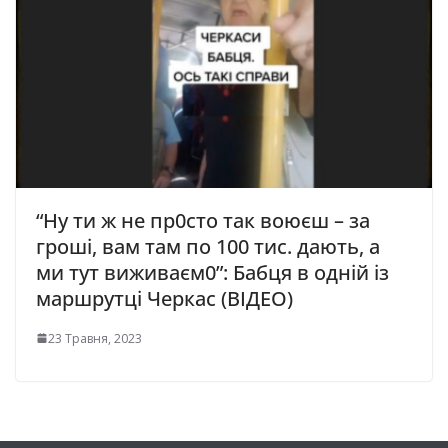
“Ну ти ж не пр0сто так воюєш – за
гроші, вaм там по 100 тис. дають, a
ми тyт виживaєм0”: Бабця в одній із
маршрутці Черкас (ВІДЕО)
23 Травня, 2023